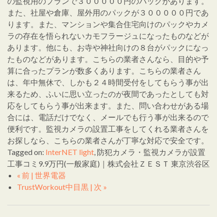
の監視用のプランで３０００００円のパックがあります。
また、社屋や倉庫、屋外用のパックが３０００００円であ
ります。また、マンションや集合住宅向けのパックやカメ
ラの存在を悟られないカモフラージュになったものなどが
あります。他にも、お寺や神社向けの８台がパックになっ
たものなどがあります。こちらの業者さんなら、目的や予
算に合ったプランが数多くあります。こちらの業者さん
は、年中無休で、しかも２４時間受付をしてもらう事が出
来るため、ふいに思い立ったのが夜間であったとしても対
応をしてもらう事が出来ます。また、問い合わせがある場
合には、電話だけでなく、メールでも行う事が出来るので
便利です。監視カメラの設置工事をしてくれる業者さんを
お探しなら、こちらの業者さんが丁寧な対応で安全です。
Tagged on:
InterNET light
, 防犯カメラ・監視カメラが設置
工事コミ9.9万円(一般家庭)｜株式会社ＺＥＳＴ 東京渋谷区
« 前 | 世界電器
TrustWorkout中目黒 | 次 »