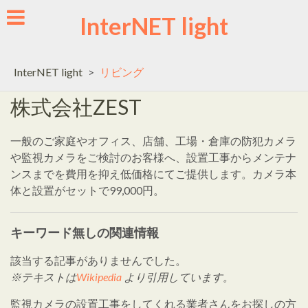
Skip
InterNET light
to
content
InterNET light
>
リビング
株式会社ZEST
一般のご家庭やオフィス、店舗、工場・倉庫の防犯カメラ
や監視カメラをご検討のお客様へ、設置工事からメンテナ
ンスまでを費用を抑え低価格にてご提供します。カメラ本
体と設置がセットで99,000円。
キーワード無しの関連情報
該当する記事がありませんでした。
※テキストは
Wikipedia
より引用しています。
監視カメラの設置工事をしてくれる業者さんをお探しの方