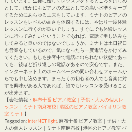
しています。生徒に優しくレッスンをするところをはじめ
として、ほかにもピアノの先生としての高い水準をキープ
するためにあらゆる工夫をしています。ミナトのピアノの
レッスンをレベルの高さを体感するには、やはり一度体験
レッスンに行くのが良いでしょう。すぐにでも体験レッス
ンに行ってみたいということであれば、電話で申し込みを
してみると良いのではないでしょうか。ミナトは土日祝日
も営業をしているので、気になったら一度電話をかけてみ
てください。もしも接客中で電話に出られない状態であっ
ても、後ほど折り返しの電話があるので安心です。また、
インターネット上のホームページの問い合わせフォームか
らでも申し込めます。まったくの初心者の人でも音楽に対
する興味がある人であれば、誰でもレッスンを受けること
が出来ます。
【会社情報：
麻布十番 ピアノ教室｜子供・大人の個人レ
ッスン｜ミナト南麻布校 | 港区のピアノ教室 バイオリン教
室 ミナト
】
Tagged on:
InterNET light
, 麻布十番 ピアノ教室｜子供・大
人の個人レッスン｜ミナト南麻布校 | 港区のピアノ教室 バ