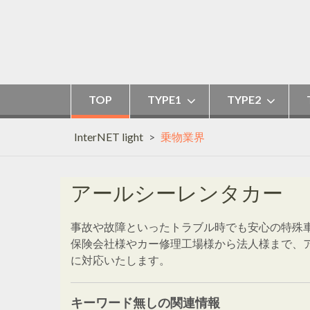
Skip
to
content
TOP
TYPE1
TYPE2
InterNET light
>
乗物業界
アールシーレンタカー
事故や故障といったトラブル時でも安心の特殊
保険会社様やカー修理工場様から法人様まで、
に対応いたします。
キーワード無しの関連情報