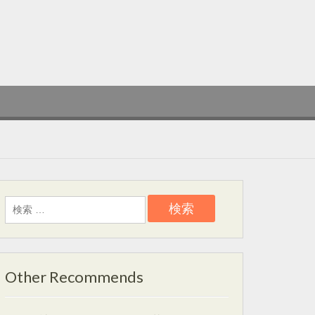
検
索:
Other Recommends