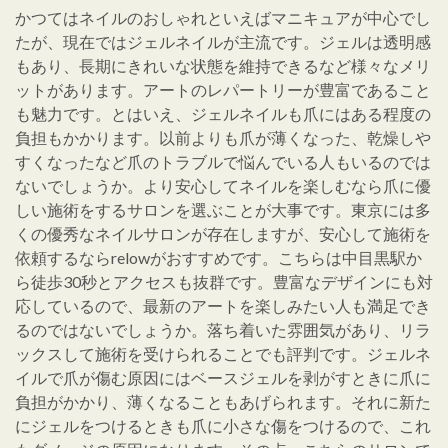
かつてはネイルのおしゃれといえばマニキュアが中心でし
たが、現在ではジェルネイルが主流です。ジェルは透明感
もあり、長期にきれいな状態を維持できるなど様々なメリ
ットがあります。アートのレパートリーが豊富であること
も魅力です。とはいえ、ジェルネイルも爪にはある程度の
負担もかかります。以前よりも爪が薄くなった、乾燥しや
すくなったなど爪のトラブルで悩んでいる人もいるのでは
ないでしょうか。より安心してネイルを楽しむなら爪に優
しい施術をするサロンを選ぶことが大事です。東京には多
くの優秀なネイルサロンが存在しますが、安心して施術を
依頼するならrelowがおすすめです。こちらは中目黒駅か
ら徒歩30秒とアクセスも抜群です。豊富なデザインにも対
応しているので、最新のアートを楽しみたい人も満足でき
るのではないでしょうか。落ち着いた雰囲気があり、リラ
ックスして施術を受けられることでも評判です。ジェルネ
イルで爪が傷む原因にはベースジェルを剥がすときに爪に
負担がかかり、薄くなることもあげられます。それに新た
にジェルをつけるときも爪に小さな傷をつけるので、これ