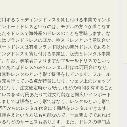
使用するウェディングドレスを貸し付ける事業でインポ
インポートドレスというのは、モデルの方々が着こなす
あたるドレスで海外産のドレスのことを意味します。な
にはブランドドレスのほか、輸入ドレスという意味合い
ポートドレスは有名ブランド以外の海外ドレスであると
ィングドレスを貸し付ける事業は、販売とレンタル事業
す。なお、事業者によりますがフルールドリスでという
であればドレスのみのレンタル料は20万円台になり、
は無料レンタルという形で提供をしています。フルール
販売も行っている点が特徴になり、ウェブ上のショップ
品になり、注文確定時から5か月ほどの時間を有すること
レスを50万円あたりで注文可能など幅広いインポート
きましては販売という形ではなく、レンタルという形で
万円からのレンタル代金にて商品をレンタルできます。
仮押さえという方法も可能なので、一週間までであれば
きるなどのサービスもあります。また、ドレスの専門店