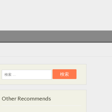
検
索:
Other Recommends