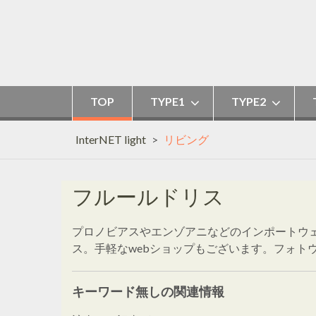
Skip
to
content
TOP
TYPE1
TYPE2
InterNET light
>
リビング
フルールドリス
プロノビアスやエンゾアニなどのインポートウ
ス。手軽なwebショップもございます。フォト
キーワード無しの関連情報