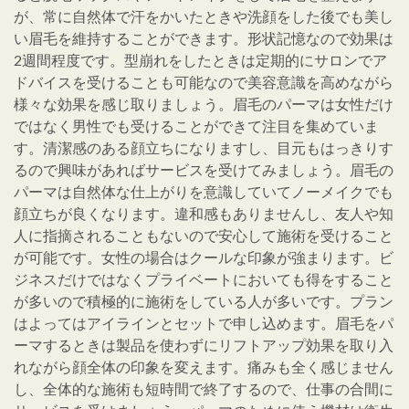
が、常に自然体で汗をかいたときや洗顔をした後でも美し
い眉毛を維持することができます。形状記憶なので効果は
2週間程度です。型崩れをしたときは定期的にサロンでア
ドバイスを受けることも可能なので美容意識を高めながら
様々な効果を感じ取りましょう。眉毛のパーマは女性だけ
ではなく男性でも受けることができて注目を集めていま
す。清潔感のある顔立ちになりますし、目元もはっきりす
るので興味があればサービスを受けてみましょう。眉毛の
パーマは自然体な仕上がりを意識していてノーメイクでも
顔立ちが良くなります。違和感もありませんし、友人や知
人に指摘されることもないので安心して施術を受けること
が可能です。女性の場合はクールな印象が強まります。ビ
ジネスだけではなくプライベートにおいても得をすること
が多いので積極的に施術をしている人が多いです。プラン
はよってはアイラインとセットで申し込めます。眉毛をパ
ーマするときは製品を使わずにリフトアップ効果を取り入
れながら顔全体の印象を変えます。痛みも全く感じません
し、全体的な施術も短時間で終了するので、仕事の合間に