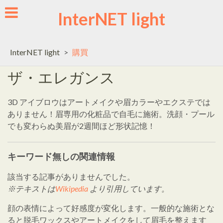
Skip
InterNET light
to
content
InterNET light
>
購買
ザ・エレガンス
3D アイブロウはアートメイクや眉カラーやエクステでは
ありません！眉専用の化粧品で自毛に施術。洗顔・プール
でも変わらぬ美眉が2週間ほど形状記憶！
キーワード無しの関連情報
該当する記事がありませんでした。
※テキストは
Wikipedia
より引用しています。
顔の表情によって好感度が変化します。一般的な施術とな
ると脱毛ワックスやアートメイクをして眉毛を整えます