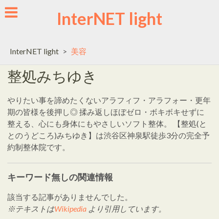
Skip
InterNET light
to
content
InterNET light
>
美容
整処みちゆき
やりたい事を諦めたくないアラフィフ・アラフォー・更年
期の皆様を後押し◎ 揉み返しほぼゼロ・ボキボキせずに
整える、心にも身体にもやさしいソフト整体。 【整処(と
とのうどころ)みちゆき】は渋谷区神泉駅徒歩3分の完全予
約制整体院です。
キーワード無しの関連情報
該当する記事がありませんでした。
※テキストは
Wikipedia
より引用しています。