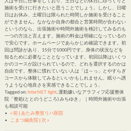
人は平日に仕事をしており、土日などの休日にゆっくりと
施術を受けに行きたいと思うことでしょう。しかし、日曜
日はお休み、土曜日は限られた時間しか施術を受けること
ができません。なかなか自身の都合と営業時間が合わない
というのなら、出張施術や時間外施術を検討してみるのも
一つの方法と言えます。施術の料金は明確になっているの
で安心です。ホームページであらかじめ確認できます。初
回は問診があり、15分で1000円です。身体の状況などを
知るために必要なこととなっています。初回以降はいくつ
かのコースが設けられているので、どれを選択するのかは
自由です。整体に慣れていない人は「ほ～っ」とやすらぎ
コースから体験してみるといいかもしれません。眠りへ誘
うような心地良さを実感できることでしょう。
Tagged on:
InterNET light
, 運動嫌いなアラフィフ応援整体
院「整処(ととのうどころ) みちゆき」 ｜時間外施術や出張
も相談可能
« 前 | あたみ整形リハ医院
こまつ鍼灸院 | 次 »