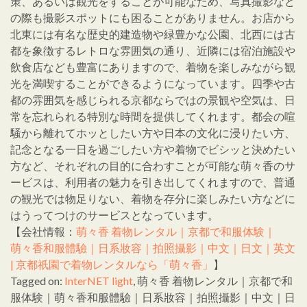
策、あるいは観光をすることが可能なため、写真撮影など
の際も撮影スポットにも困ることがありません。お店から
北東には有名な歴史的建造物や緑豊かな公園、北西には古
都を象徴するレトロな雰囲気の通り、近隣には宿泊施設や
飲食店なども豊富にありますので、着物を楽しみながら観
光を満喫することができるようになっています。四季や古
都の雰囲気を感じられる京都ならではの景観や空気は、日
常を忘れられる特別な時間を提供してくれます。都会の喧
騒から離れてホッとしたい方や日本の文化に浸りたい方、
記念となる一日を過ごしたい方や着物でビシッと決めたい
方など、それぞれの目的に合わすことが可能な萌々香のサ
ービスは、利用者の魅力を引き出してくれますので、普通
の観光では物足りない、着物を存分に楽しみたい方などに
はうってつけのサービスとなっています。
【会社情報：
萌々香 着物レンタル｜京都で和服体験｜
萌々香和服體驗｜日系妝容｜拍照攝影｜中文｜日文｜英文
| 京都祇園で着物レンタルなら「萌々香」
】
Tagged on:
InterNET light
, 萌々香 着物レンタル｜京都で和
服体験｜萌々香和服體驗｜日系妝容｜拍照攝影｜中文｜日