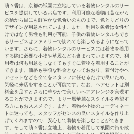
萌々香は、京都の祇園に立地している着物レンタルのサー
ビスを提供しているお店です。利用可能な着物は昔ながら
の柄から目にも鮮やかな色合いのものまで、色とりどりの
デザインが用意されています。また、利用対象者は女性だ
けではなく男性も利用が可能、子供の着物レンタルもでき
るサービスはファミリーで訪れても楽しめるようになって
います。さらに、着物レンタルのサービスには着物を着用
する際に必要な小物や草履なども含まれていますので、利
用者は何も用意をしなくてもすぐに着物を着用することが
できます。価格も手頃な料金となっておおり、着付けやヘ
アセットなども全てをスタッフに任せるだけで良いため、
気軽に来店をすることが可能です。なお、ヘアセットは別
料金を足すとさらに華やかで美しいヘアアレンジを実現す
ることができますので、より一層華麗なスタイルを希望す
る方にもおススメです。また、着物や小物のコーディネー
トに迷っても、スタッフがセンスの良いスタイルを作り上
げてくれますので、安心して着物を楽しむことができま
す。そして萌々香は立地上、着物を着用して祇園の街を散