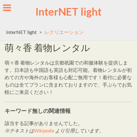
Skip
InterNET light
to
content
InterNET light
>
レクリエーション
萌々香 着物レンタル
萌々香 着物レンタルは京都祇園での和服体験を提供しま
す。日本語も中国語も英語も対応可能。着物レンタルが初
めての方や海外のお客様も心配ご無用です！着付に必要な
ものは全てプランに含まれておりますので、手ぶらでお気
軽にご来店ください！
キーワード無しの関連情報
該当する記事がありませんでした。
※テキストは
Wikipedia
より引用しています。