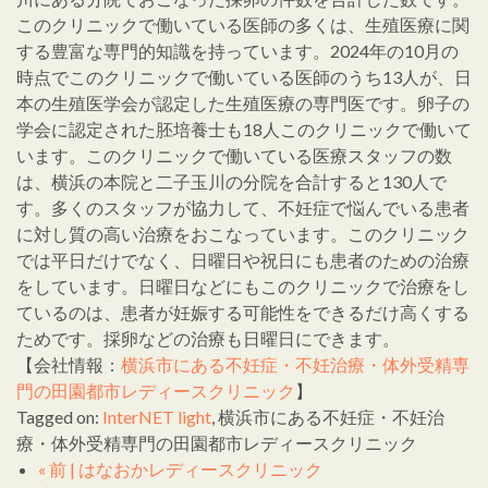
このクリニックで働いている医師の多くは、生殖医療に関
する豊富な専門的知識を持っています。2024年の10月の
時点でこのクリニックで働いている医師のうち13人が、日
本の生殖医学会が認定した生殖医療の専門医です。卵子の
学会に認定された胚培養士も18人このクリニックで働いて
います。このクリニックで働いている医療スタッフの数
は、横浜の本院と二子玉川の分院を合計すると130人で
す。多くのスタッフが協力して、不妊症で悩んでいる患者
に対し質の高い治療をおこなっています。このクリニック
では平日だけでなく、日曜日や祝日にも患者のための治療
をしています。日曜日などにもこのクリニックで治療をし
ているのは、患者が妊娠する可能性をできるだけ高くする
ためです。採卵などの治療も日曜日にできます。
【会社情報：
横浜市にある不妊症・不妊治療・体外受精専
門の田園都市レディースクリニック
】
Tagged on:
InterNET light
, 横浜市にある不妊症・不妊治
療・体外受精専門の田園都市レディースクリニック
« 前 | はなおかレディースクリニック