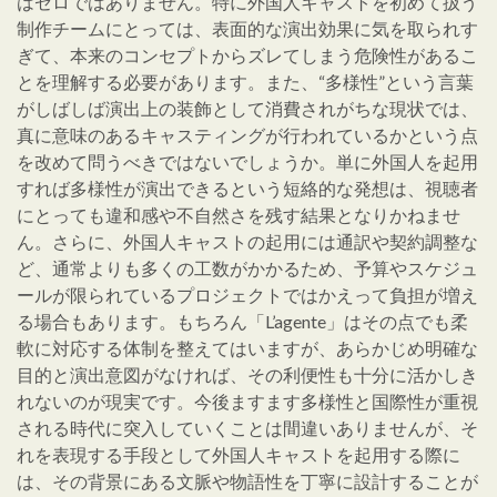
はゼロではありません。特に外国人キャストを初めて扱う
制作チームにとっては、表面的な演出効果に気を取られす
ぎて、本来のコンセプトからズレてしまう危険性があるこ
とを理解する必要があります。また、“多様性”という言葉
がしばしば演出上の装飾として消費されがちな現状では、
真に意味のあるキャスティングが行われているかという点
を改めて問うべきではないでしょうか。単に外国人を起用
すれば多様性が演出できるという短絡的な発想は、視聴者
にとっても違和感や不自然さを残す結果となりかねませ
ん。さらに、外国人キャストの起用には通訳や契約調整な
ど、通常よりも多くの工数がかかるため、予算やスケジュ
ールが限られているプロジェクトではかえって負担が増え
る場合もあります。もちろん「L’agente」はその点でも柔
軟に対応する体制を整えてはいますが、あらかじめ明確な
目的と演出意図がなければ、その利便性も十分に活かしき
れないのが現実です。今後ますます多様性と国際性が重視
される時代に突入していくことは間違いありませんが、そ
れを表現する手段として外国人キャストを起用する際に
は、その背景にある文脈や物語性を丁寧に設計することが