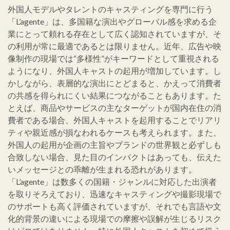
外国人モデルやタレントのキャスティングを専門に行う
「L’agente」は、多国籍な演出やグローバル感を求める企
業にとって頼れる存在として広く認知されていますが、そ
の利用が常に最適であるとは限りません。近年、広告や映
像制作の現場では“多様性”がキーワードとして重視される
ようになり、外国人キャストの起用が増加しています。し
かしながら、表層的な演出にとどまると、かえって消費者
の共感を得られにくい結果につながることもあります。た
とえば、商品やサービスの主なターゲットが国内在住の消
費者である場合、外国人キャストを起用することでリアリ
ティや親近感が損なわれるケースも考えられます。また、
外国人の起用が企画の主旨やブランドの世界観と必ずしも
合致しない場合、見た目のインパクトはあっても、伝えた
いメッセージとの乖離が生まれる恐れがあります。
「L’agente」は数多くの国籍・ジャンルに対応した出演者
を取りそろえており、迅速なキャスティングや撮影現場で
のサポートも高く評価されていますが、それでも言語や文
化的背景の違いによる現場での摩擦や誤解が生じるリスク