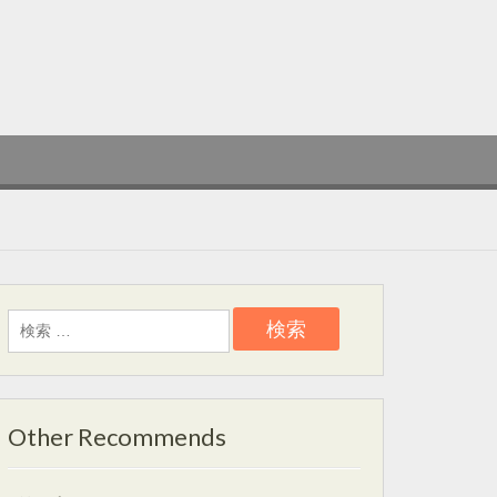
検
索:
Other Recommends