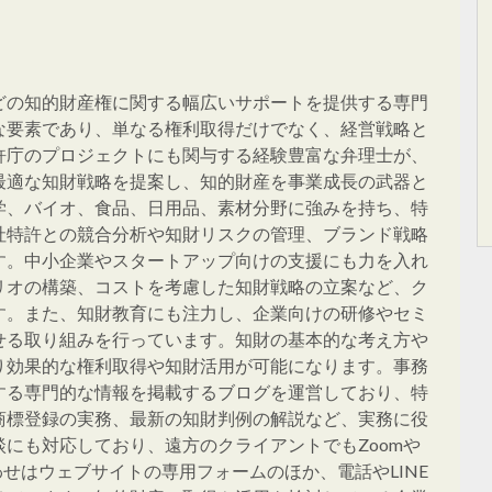
どの知的財産権に関する幅広いサポートを提供する専門
な要素であり、単なる権利取得だけでなく、経営戦略と
許庁のプロジェクトにも関与する経験豊富な弁理士が、
最適な知財戦略を提案し、知的財産を事業成長の武器と
学、バイオ、食品、日用品、素材分野に強みを持ち、特
社特許との競合分析や知財リスクの管理、ブランド戦略
す。中小企業やスタートアップ向けの支援にも力を入れ
リオの構築、コストを考慮した知財戦略の立案など、ク
す。また、知財教育にも注力し、企業向けの研修やセミ
せる取り組みを行っています。知財の基本的な考え方や
り効果的な権利取得や知財活用が可能になります。事務
する専門的な情報を掲載するブログを運営しており、特
商標登録の実務、最新の知財判例の解説など、実務に役
にも対応しており、遠方のクライアントでもZoomや
わせはウェブサイトの専用フォームのほか、電話やLINE