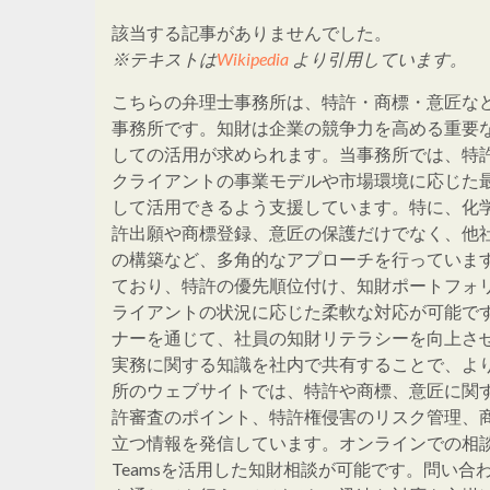
該当する記事がありませんでした。
※テキストは
Wikipedia
より引用しています。
こちらの弁理士事務所は、特許・商標・意匠な
事務所です。知財は企業の競争力を高める重要
しての活用が求められます。当事務所では、特
クライアントの事業モデルや市場環境に応じた
して活用できるよう支援しています。特に、化
許出願や商標登録、意匠の保護だけでなく、他
の構築など、多角的なアプローチを行っていま
ており、特許の優先順位付け、知財ポートフォ
ライアントの状況に応じた柔軟な対応が可能で
ナーを通じて、社員の知財リテラシーを向上さ
実務に関する知識を社内で共有することで、よ
所のウェブサイトでは、特許や商標、意匠に関
許審査のポイント、特許権侵害のリスク管理、
立つ情報を発信しています。オンラインでの相談
Teamsを活用した知財相談が可能です。問い合