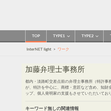
Skip
to
content
TOP
TYPE1
TYPE2
InterNET light
>
ワーク
加藤弁理士事務所
都内・淡路町交差点前の弁理士事務所（特許事
が、特許を中心に、商標・意匠など含め、知財
ップ、個人発明家の支援もさせていただいてお
キーワード無しの関連情報