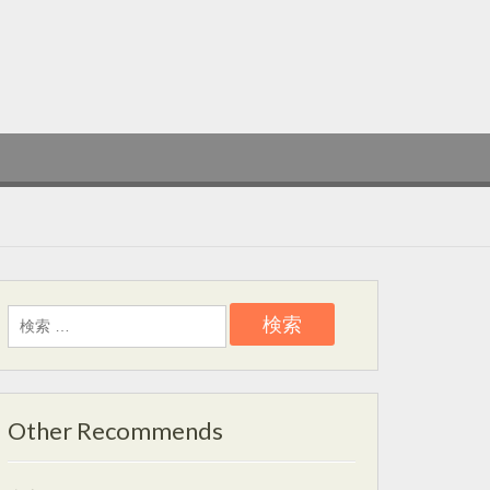
検
索:
Other Recommends