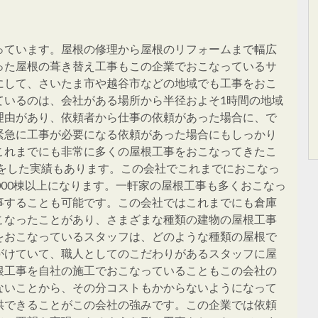
っています。屋根の修理から屋根のリフォームまで幅広
った屋根の葺き替え工事もこの企業でおこなっているサ
にして、さいたま市や越谷市などの地域でも工事をおこ
ているのは、会社がある場所から半径およそ1時間の地域
理由があり、依頼者から仕事の依頼があった場合に、で
緊急に工事が必要になる依頼があった場合にもしっかり
これまでにも非常に多くの屋根工事をおこなってきたこ
事をした実績もあります。この会社でこれまでにおこなっ
000棟以上になります。一軒家の屋根工事も多くおこなっ
事することも可能です。この会社ではこれまでにも倉庫
こなったことがあり、さまざまな種類の建物の屋根工事
をおこなっているスタッフは、どのような種類の屋根で
がけていて、職人としてのこだわりがあるスタッフに屋
根工事を自社の施工でおこなっていることもこの会社の
ないことから、その分コストもかからないようになって
供できることがこの会社の強みです。この企業では依頼