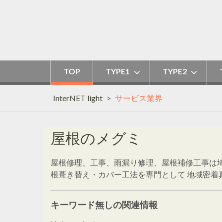
Skip
to
content
TOP
TYPE1
TYPE2
InterNET light
>
サービス業界
屋根のメグミ
屋根修理、工事、雨漏り修理、屋根補修工事は
根葺き替え・カバー工法を専門として 地域密着
キーワード無しの関連情報