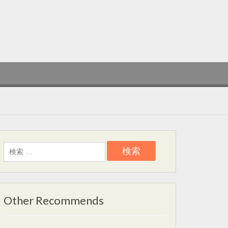
検
索:
Other Recommends