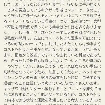
してしまうような部分がありますが、痒い所に手が届くサ
ービスを実施しているキタザワ引越センターは、きめこま
かく安心して任せられるといいます。低コストで運搬でき
るメリットとなっている理由の一つが、混載便です。大型
の家財を混載便で扱っている業者はそれほど多くありませ
ん。しかしキタザワ引越センターでは大型家財に特化した
混載便を採用し、安全にコストを抑えた運搬を可能として
いるのが魅力の一つです。利用した人たちからは効率よく
コストを抑えた利用が可能となっているため、人気があり
ます。梱包から設置まですべて含まれている料金であるた
め、自分たちで梱包も設置もしなくていいところが魅力の
一つです。ただし、組み立てをしなければならない場合は
別料金となっているため、注意してください。ネットオー
クションで大型家電・家具の売買をした時に、自分で直接
運搬することは難しいと考えている人はたくさんいます。
キタザワ引越センターへ依頼することでコストを抑えて適
切に運搬することが可能となっているため、コストを抑え
て納得できる状態で運搬を依頼したいと考えている人には