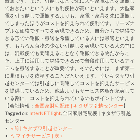
最適です。また、引越しなどで先に大型家電などを運搬し
ておきたいという人にも利便性が高いといえます。大型家
電を引っ越しで運搬するよりも、家電・家具を先に運搬し
てしまったほうがコストを抑えられて便利です。リーズナ
ブルな価格ですべてを実現できるため、自分たちで納得で
きる形での運搬・移送を希望している人には最適といえま
す。もちろん荷物の少ない引越しを実現いている人の中に
は、混載便でも間違えることなく運搬できる物だからこ
そ、上手に活用して納得できる形で普段使用しているアイ
テムを移送することが重要です。そのためには、まず第一
に見積もりを依頼することだといえます。幸いキタザワ引
越センターでは引越しに関連してコストを抑えたサービス
を提供しているため、他店よりもサービス内容が充実して
いる割に、コストを抑えられているのもポイントです。
【会社情報：
全国家財宅配便 | キタザワ引越センター
】
Tagged on:
InterNET light
, 全国家財宅配便 | キタザワ引越
センター
« 前 | キタザワ引越センター
ヤマイチサービス | 次 »