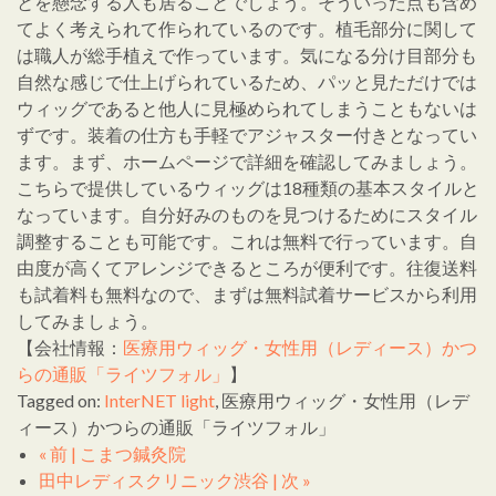
とを懸念する人も居ることでしょう。そういった点も含め
てよく考えられて作られているのです。植毛部分に関して
は職人が総手植えで作っています。気になる分け目部分も
自然な感じで仕上げられているため、パッと見ただけでは
ウィッグであると他人に見極められてしまうこともないは
ずです。装着の仕方も手軽でアジャスター付きとなってい
ます。まず、ホームページで詳細を確認してみましょう。
こちらで提供しているウィッグは18種類の基本スタイルと
なっています。自分好みのものを見つけるためにスタイル
調整することも可能です。これは無料で行っています。自
由度が高くてアレンジできるところが便利です。往復送料
も試着料も無料なので、まずは無料試着サービスから利用
してみましょう。
【会社情報：
医療用ウィッグ・女性用（レディース）かつ
らの通販「ライツフォル」
】
Tagged on:
InterNET light
, 医療用ウィッグ・女性用（レデ
ィース）かつらの通販「ライツフォル」
« 前 | こまつ鍼灸院
田中レディスクリニック渋谷 | 次 »