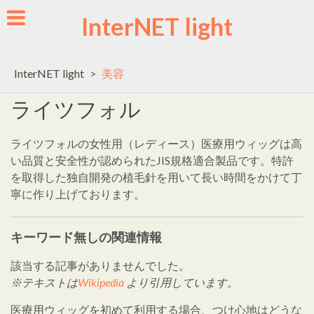
Skip
InterNET light
to
content
InterNET light
>
美容
ライツフォル
ライツフォルの女性用（レディース）医療用ウィッグは高
い品質と安全性が認められたJIS規格適合製品です。特許
を取得した独自開発の植毛針を用いて長い時間をかけて丁
寧に作り上げております。
キーワード無しの関連情報
該当する記事がありませんでした。
※テキストは
Wikipedia
より引用しています。
医療用ウィッグを初めて利用する場合、つけ心地はどうな